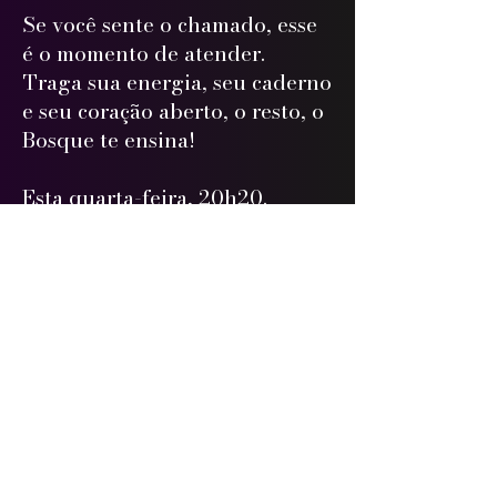
Se você sente o chamado, esse
é o momento de atender.
Traga sua energia, seu caderno
e seu coração aberto, o resto, o
Bosque te ensina!
Esta quarta-feira, 20h20.
Nos vemos sob a luz das velas.
Beijos de nariz! ✨🌿
Acesse o grupo de
estudos e receba
o E-Book:
CLIQUE AQUI